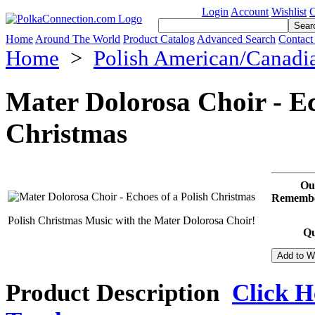
Login
Account
Wishlist
C
Home
Around The World
Product Catalog
Advanced Search
Contact
Home
>
Polish American/Canadi
Mater Dolorosa Choir - Ec
Christmas
Ou
Remember
Polish Christmas Music with the Mater Dolorosa Choir!
Qu
Product Description
Click H