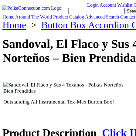
Login
Account
Wishlist
C
Home
Around The World
Product Catalog
Advanced Search
Contact
Home
>
Button Box Accordion 
Sandoval, El Flaco y Sus 
Norteños – Bien Prendida
Outstanding All Instrumental Tex-Mex Button Box!
Product Description
Click H